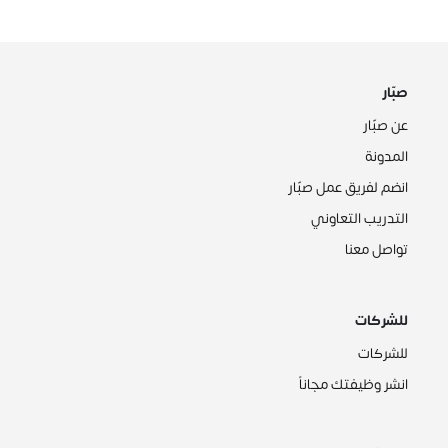
صبّار
عن صبّار
المدونة
انضم لفريق عمل صبّار
التدريب التعاوني
تواصل معنا
للشركات
للشركات
انشر وظيفتك مجاناً