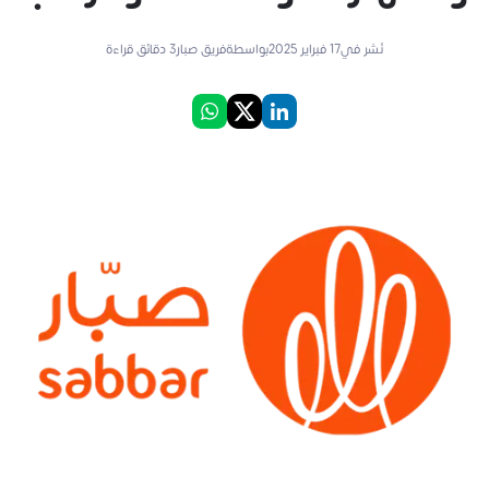
نُشر في
17 فبراير 2025
بواسطة
فريق صبار
3
دقائق قراءة