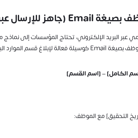
ر البريد الإلكتروني)
 عبر البريد الإلكتروني، تحتاج المؤسسات إلى نماذج مو
بين هذه النماذج، يُستخدم نموذج تحقيق مع موظف بصيغة Email كو
سم الكامل] – [اسم القسم]
اريخ التحقيق] مع الموظف: