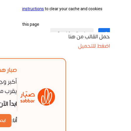
حمل القالب من هنا
اضغط للتحميل
صبار هي
أكبر وج
يقرب من
ابدأ الآ
أنا:
ابح