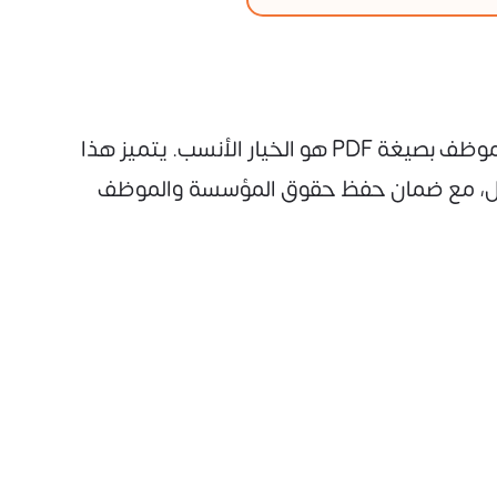
إذا كنت بحاجة إلى نموذج رسمي جاهز للطباعة والاستخدام المباشر دون تعديل، فإن نموذج تحقيق مع موظف بصيغة PDF هو الخيار الأنسب. يتميز هذا
الإهمال، مع ضمان حفظ حقوق المؤسسة والموظف