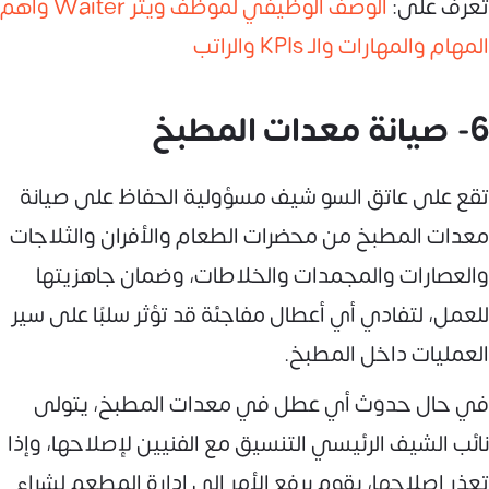
تعرف على:
الوصف الوظيفي لموظف ويتر Waiter وأهم
المهام والمهارات والـ KPIs والراتب
6- صيانة معدات المطبخ
تقع على عاتق السو شيف مسؤولية الحفاظ على صيانة
معدات المطبخ من محضرات الطعام والأفران والثلاجات
والعصارات والمجمدات والخلاطات، وضمان جاهزيتها
للعمل، لتفادي أي أعطال مفاجئة قد تؤثر سلبًا على سير
العمليات داخل المطبخ.
في حال حدوث أي عطل في معدات المطبخ، يتولى
نائب الشيف الرئيسي التنسيق مع الفنيين لإصلاحها، وإذا
تعذر إصلاحها، يقوم برفع الأمر إلى إدارة المطعم لشراء