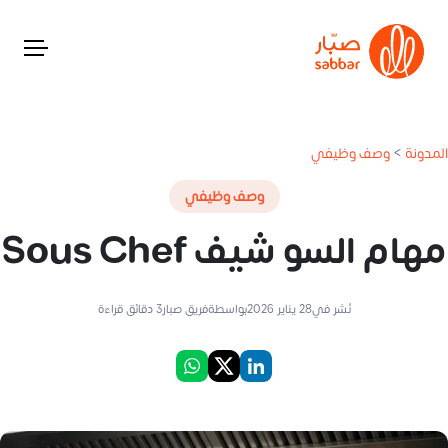
المدونة
>
وصف وظيفي
وصف وظيفي
مهام السو شيف Sous Chef
نُشر في
28 يناير 2026
بواسطة
فريق صبار
3
دقائق قراءة