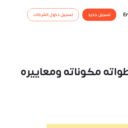
En
تسجيل جديد
تسجيل دخول الشركات
اته مكوناته ومعاييره