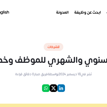
ابحث عن وظيفة
المدونة
glish
للشركات
السنوي والشهري للموظف وخطو
نُشر في
18 ديسمبر 2024
بواسطة
فريق صبار
0
دقائق قراءة