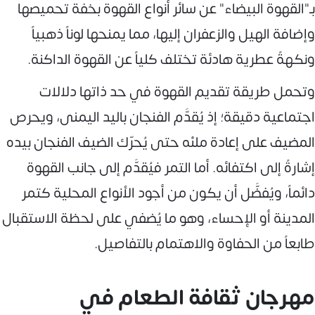
بـ"القهوة البيضاء" عن سائر أنواع القهوة بخفة تحميصها
وإضافة الهيل والزعفران إليها، مما يمنحها لوناً ذهبياً
ونكهةً عطرية هادئة تختلف كلياً عن القهوة الداكنة.
وتحمل طريقة تقديم القهوة في حد ذاتها دلالات
اجتماعية دقيقة؛ إذ يُقدَّم الفنجان باليد اليمنى، ويحرص
المضيف على إعادة ملئه حتى يُحرّك الضيف الفنجان بيده
إشارةً إلى اكتفائه. أما التمر فيُقدَّم إلى جانب القهوة
دائماً، ويُفضَّل أن يكون من أجود الأنواع المحلية كتمر
المدينة أو الإحساء، وهو ما يُضفي على لحظة الاستقبال
طابعاً من الحفاوة والاهتمام بالتفاصيل.
مهرجان ثقافة الطعام في