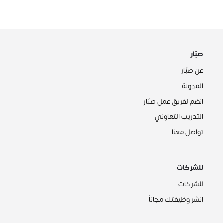
صبّار
عن صبّار
المدونة
انضم لفريق عمل صبّار
التدريب التعاوني
تواصل معنا
للشركات
للشركات
انشر وظيفتك مجاناً