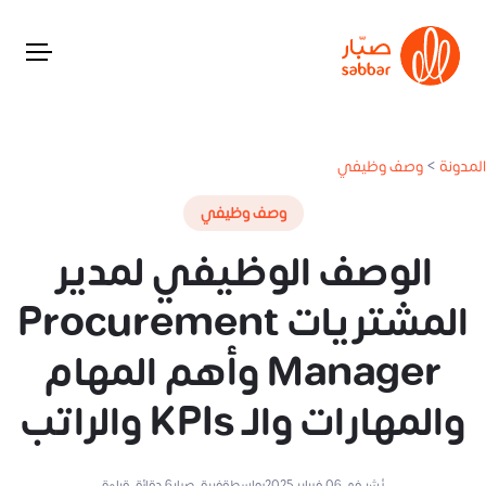
المدونة
>
وصف وظيفي
وصف وظيفي
الوصف الوظيفي لمدير
المشتريات Procurement
Manager وأهم المهام
والمهارات والـ KPIs والراتب
نُشر في
06 فبراير 2025
بواسطة
فريق صبار
6
دقائق قراءة