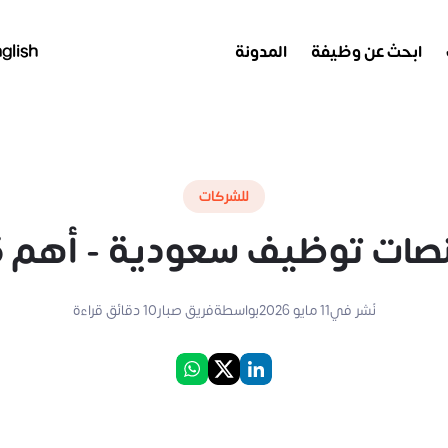
ابحث عن وظيفة
المدونة
glish
للشركات
ت توظيف سعودية - أهم 15 منصة
نُشر في
11 مايو 2026
بواسطة
فريق صبار
10
دقائق قراءة