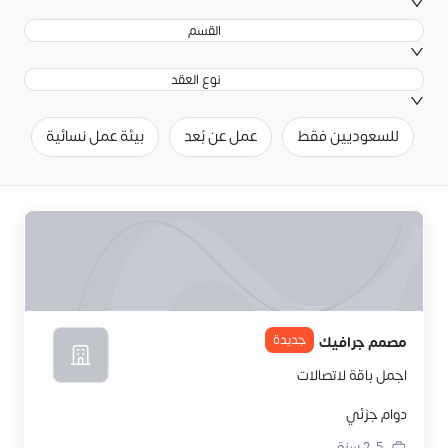
القسم
نوع العقد
للسعوديين فقط
عمل عن بُعد
بيئة عمل نسائية
ح
جديدة
مصمم جرافيك
اجمل باقة لاتصالات
دوام جزئي
2-5
سنة