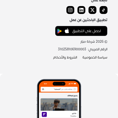
تابعنا على
تطبيق الباحثين عن عمل
احصل على التطبيق
©
2026
شركة صبّار
الرقم الضريبي
:
310258106900003
سياسة الخصوصية
الشروط والأحكام