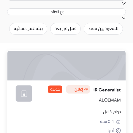
نوع العقد
للسعوديين فقط
عمل عن بُعد
بيئة عمل نسائية
ح
📣 إعلان
جديدة
HR Generalist
ALQEMAM
دوام كامل
0-1
سنة
أبها