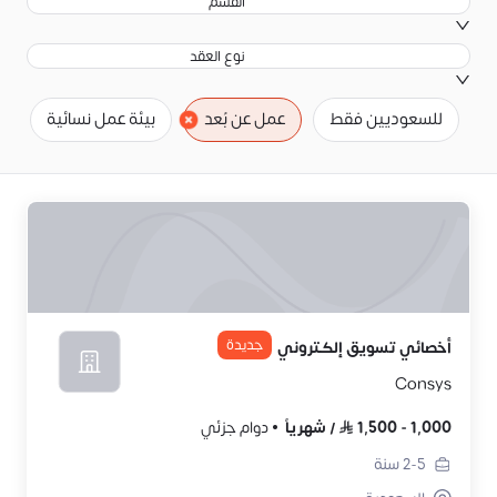
القسم
نوع العقد
للسعوديين فقط
عمل عن بُعد
بيئة عمل نسائية
ح
جديدة
أخصائي تسويق إلكتروني
Consys
1,000
-
1,500
/
شهرياً
دوام جزئي
2-5
سنة