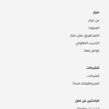
صبّار
عن صبّار
المدونة
انضم لفريق عمل صبّار
التدريب التعاوني
تواصل معنا
للشركات
للشركات
انشر وظيفتك مجاناً
للباحثين عن عمل
ابحث عن وظيفة