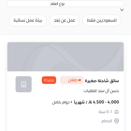
نوع العقد
للسعوديين فقط
عمل عن بُعد
بيئة عمل نسائية
ح
📣 إعلان
جديدة
سائق شاحنة صغيرة
حسن آل سند للنقليات
4,000
-
4,500
/
شهرياً
دوام كامل
0-1
سنة
الدمام