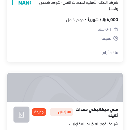
شركة النخلة الأهليه لخدمات النقل (شركة شخص
واحد)
4,000
/
شهرياً
دوام كامل
0-1
سنة
عفيف
منذ 5 أيام
فني ميكانيكي معدات
📣 إعلان
جديدة
ثقيلة
شركة نفود العاذريه للمقاولات