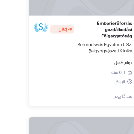
Emberierőforrás
📣 إعلان
gazdálkodási
Főigazgatóság
Semmelweis Egyetem I. Sz.
Belgyógyászati Klinika
دوام كامل
0-1
سنة
الرياض
منذ 13 يوم