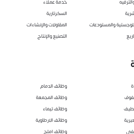
الترفيه
خدمة عملاء
شرية
السكرتارية
للوجستية والمستودعات
المقاولات والإنشاءات
ريع
التصنيع والإنتاج
ة
وظائف الدمام
هفوف
وظائف المجمعة
قطيف
وظائف تيماء
يرية
وظائف الارطاوية
لفي
وظائف املج