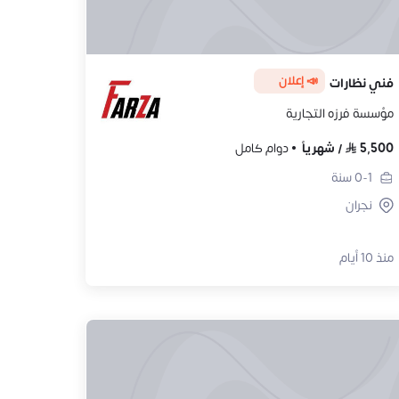
📣 إعلان
فني نظارات
مؤسسة فرزه التجارية
5,500
/
شهرياً
دوام كامل
0-1
سنة
نجران
منذ 10 أيام