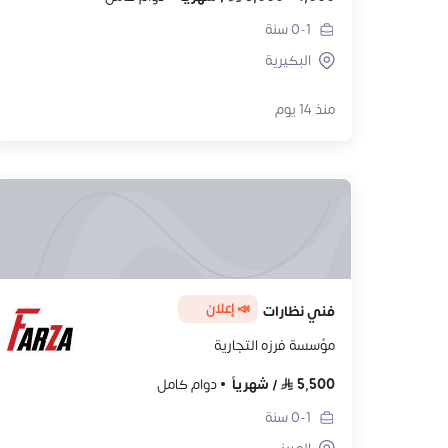
0-1
سنة
البكيرية
منذ 14 يوم
📣 إعلان
فني نظارات
مؤسسة فرزه التجارية
5,500
/
شهرياً
دوام كامل
0-1
سنة