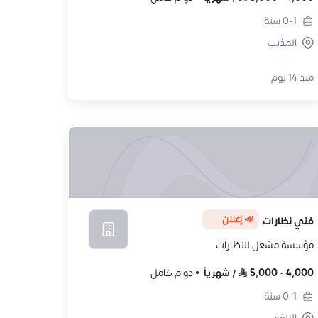
0-1
سنة
المذنب
منذ 14 يوم
📣 إعلان
فني نظارات
مؤسسة مشعل للنظارات
4,000
-
5,000
/
شهرياً
دوام كامل
0-1
سنة