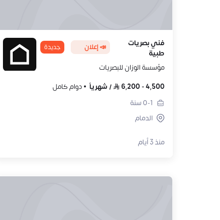
فني بصريات
📣 إعلان
جديدة
طبية
مؤسسة الوزان للبصريات
4,500
-
6,200
/
شهرياً
دوام كامل
0-1
سنة
الدمام
منذ 3 أيام