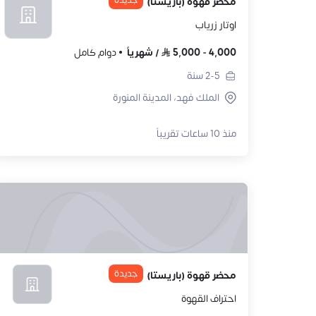
جديدة
محضر قهوة (باريستا)
اوتار زرياب
4,000
-
5,000
/
شهرياً
دوام كامل
2-5
سنة
الملك فهد، المدينة المنورة
منذ 10 ساعات تقريباً
جديدة
محضر قهوة (باريستا)
احتراف القهوة