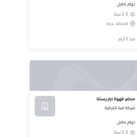
دوام كامل
2-5
سنة
الاصالة، جدة
منذ 9 أيام
محضر قهوة (باريستا)
شركة مينا للترفية
دوام كامل
2-5
سنة