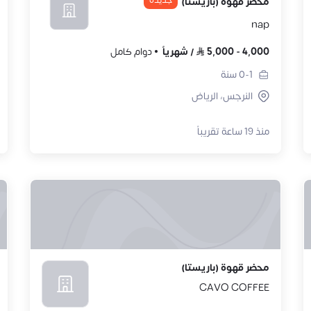
جديدة
محضر قهوة (باريستا)
nap
4,000
-
5,000
/
شهرياً
دوام كامل
0-1
سنة
النرجس، الرياض
منذ 19 ساعة تقريباً
محضر قهوة (باريستا)
CAVO COFFEE