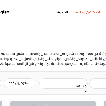
ابحث عن وظيفة
المدونة
glish
تصفّح أحدث وظائف السعودية المتاحة اليوم على منصة صبّار، مع أكثر من 12999 وظيفة شاغرة في مختلف ا
قطاعين الحكومي والخاص، الدوام الكامل والجزئي، العمل عن بُعد، والوظائف ذا
تطلبات التقديم. أنشئ سيرتك الذاتية مجانًا وقدّم على الوظيفة المناسبة لك 
للسعوديين فقط
نوع العقد