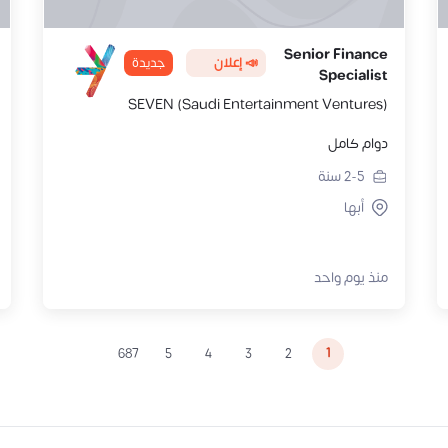
Senior Finance
📣 إعلان
جديدة
Specialist
SEVEN (Saudi Entertainment Ventures)
دوام كامل
2-5
سنة
أبها
منذ يوم واحد
1
687
5
4
3
2