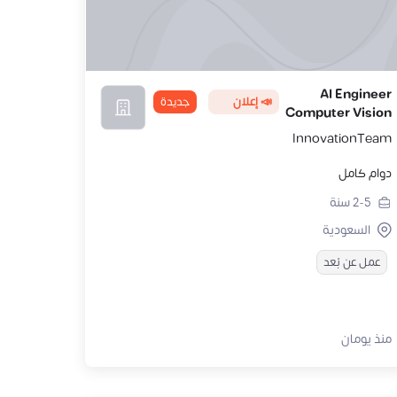
AI Engineer
📣 إعلان
جديدة
Computer Vision
InnovationTeam
دوام كامل
2-5
سنة
السعودية
عمل عن بُعد
منذ يومان