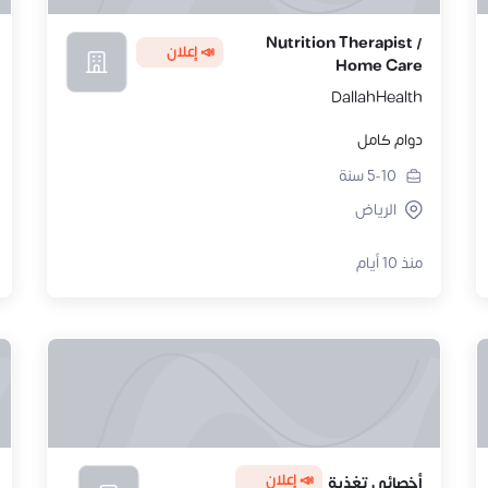
Nutrition Therapist /
📣 إعلان
Home Care
DallahHealth
دوام كامل
5-10
سنة
الرياض
منذ 10 أيام
📣 إعلان
أخصائي تغذية