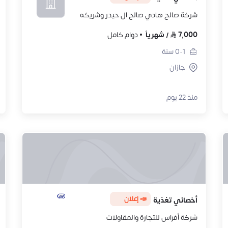
شركة صالح هادي صالح ال حيدر وشريكه
7,000
/
شهرياً
دوام كامل
0-1
سنة
جازان
منذ 22 يوم
📣 إعلان
أخصائي تغذية
شركة أفراس للتجارة والمقاولات