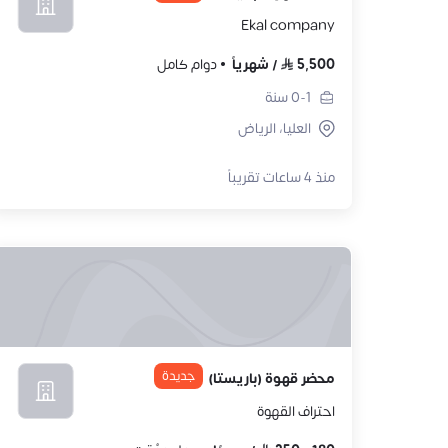
Ekal company
5,500
/
شهرياً
دوام كامل
0-1
سنة
العليا، الرياض
منذ 4 ساعات تقريباً
جديدة
محضر قهوة (باريستا)
احتراف القهوة