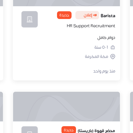
📣 إعلان
جديدة
Barista
HR Support Recruitment
دوام كامل
0-1
سنة
مكة المكرمة
منذ يوم واحد
جديدة
محضر قهوة (باريستا)