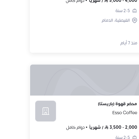
4,000
-
5,000
/
شهرياً
دوام كامل
2-5
سنة
الفيصلية، الدمام
منذ 7 أيام
محضر قهوة (باريستا)
Esso Coffee
2,000
-
3,500
/
شهرياً
دوام كامل
2-5
سنة