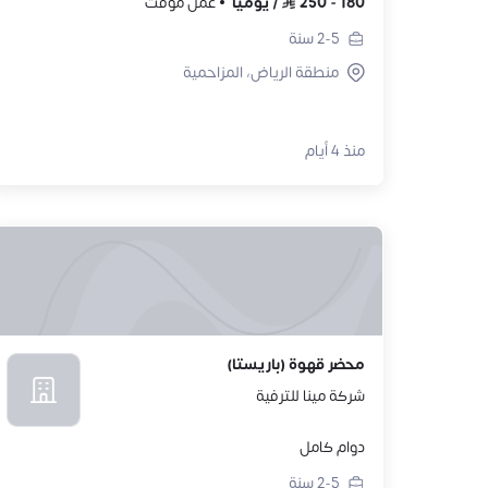
180
-
250
/
يوميًا
عمل مؤقت
2-5
سنة
منطقة الرياض، المزاحمية
منذ 4 أيام
محضر قهوة (باريستا)
شركة مينا للترفية
دوام كامل
2-5
سنة