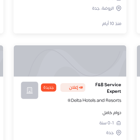
الروضة، جدة
منذ 10 أيام
F&B Service
📣 إعلان
جديدة
Expert
Delta Hotels and Resorts®
دوام كامل
0-1
سنة
جدة