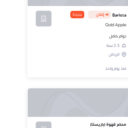
📣 إعلان
جديدة
Barista
Gold Apple
دوام كامل
2-5
سنة
الرياض
منذ يوم واحد
محضر قهوة (باريستا)