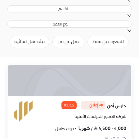
القسم
نوع العقد
للسعوديين فقط
عمل عن بُعد
بيئة عمل نسائية
ح
📣 إعلان
جديدة
حارس أمن
شركة الصقور للحراسات الأمنية
4,000
-
4,500
/
شهرياً
دوام كامل
0-1
سنة