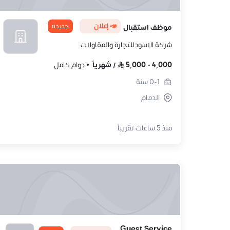
📣 إعلان
جديدة
موظف استقبال
شركة الاسودللتجارة والمقاولات
4,000
-
5,000
/
شهرياً
دوام كامل
0-1
سنة
الدمام
منذ 5 ساعات تقريباً
Guest Service