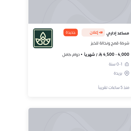
📣 إعلان
جديدة
مساعد إداري
شركة قمح ونخالة للخبز
4,000
-
4,500
/
شهرياً
دوام كامل
0-1
سنة
بريدة
منذ 5 ساعات تقريباً