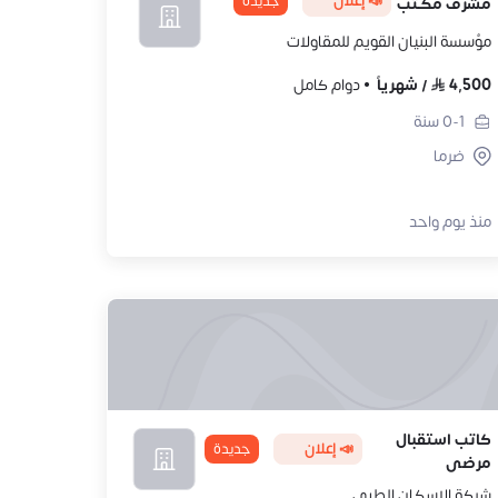
📣 إعلان
جديدة
مشرف مكتب
مؤسسة البنيان القويم للمقاولات
4,500
/
شهرياً
دوام كامل
0-1
سنة
ضرما
منذ يوم واحد
كاتب استقبال
📣 إعلان
جديدة
مرضى
شركة الاسكان الطبي