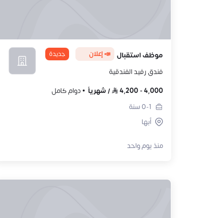
📣 إعلان
جديدة
موظف استقبال
فندق رفيد الفندقية
4,000
-
4,200
/
شهرياً
دوام كامل
0-1
سنة
أبها
منذ يوم واحد