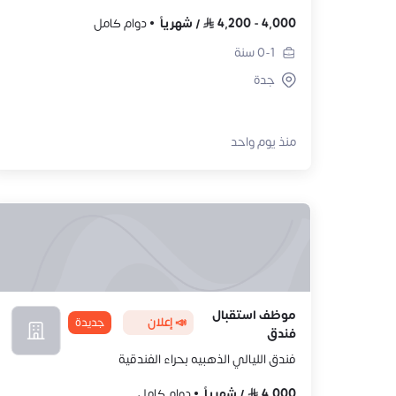
4,000
-
4,200
/
شهرياً
دوام كامل
0-1
سنة
جدة
منذ يوم واحد
موظف استقبال
📣 إعلان
جديدة
فندق
فندق الليالي الذهبيه بحراء الفندقية
4,000
/
شهرياً
دوام كامل