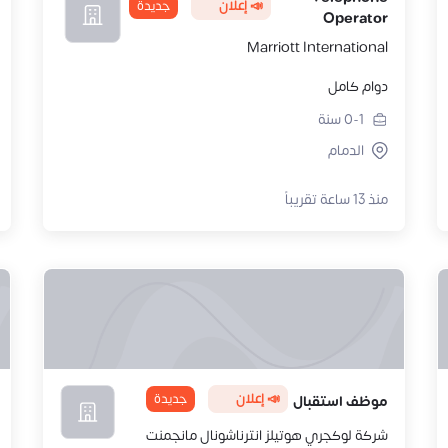
📣 إعلان
جديدة
Operator
Marriott International
دوام كامل
0-1
سنة
الدمام
منذ 13 ساعة تقريباً
📣 إعلان
جديدة
موظف استقبال
شركة لوكجري هوتيلز انترناشونال مانجمنت