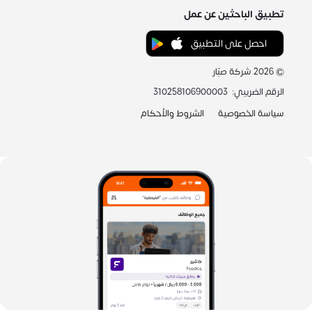
تطبيق الباحثين عن عمل
احصل على التطبيق
©
2026
شركة صبّار
الرقم الضريبي
:
310258106900003
سياسة الخصوصية
الشروط والأحكام