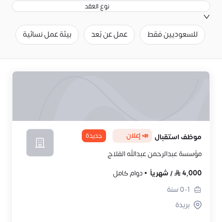
نوع العقد
للسعوديين فقط
عمل عن بُعد
بيئة عمل نسائية
ح
📣 إعلان
جديدة
موظف استقبال
مؤسسة عبدالرحمن عبدالله الفلاج
4,000
/
شهرياً
دوام كامل
0-1
سنة
بريدة