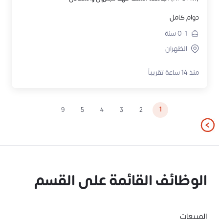
دوام كامل
0-1
سنة
الظهران
منذ 14 ساعة تقريباً
1
9
5
4
3
2
الوظائف القائمة على القسم
المبيعات