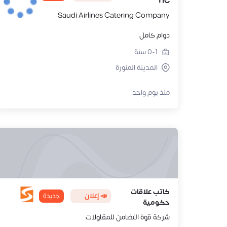
TIC
Saudi Airlines Catering Company
دوام كامل
0-1
سنة
المدينة المنورة
منذ يوم واحد
كاتب علاقات
📣 إعلان
جديدة
حكومية
شركة قوة التضامن للمقاولات