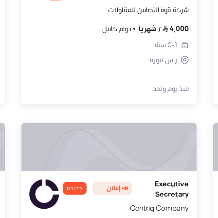
شركة قوة التضامن للمقاولات
4,000
/
شهرياً
دوام كامل
0-1
سنة
راس تنورة
منذ يوم واحد
Executive
📣 إعلان
جديدة
Secretary
Centriq Company