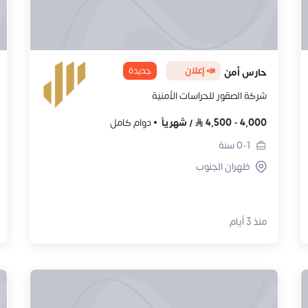
📣 إعلان
جديدة
حارس أمن
شركة الصقور للحراسات الأمنية
4,000
-
4,500
/
شهرياً
دوام كامل
0-1
سنة
ظهران الجنوب
منذ 3 أيام