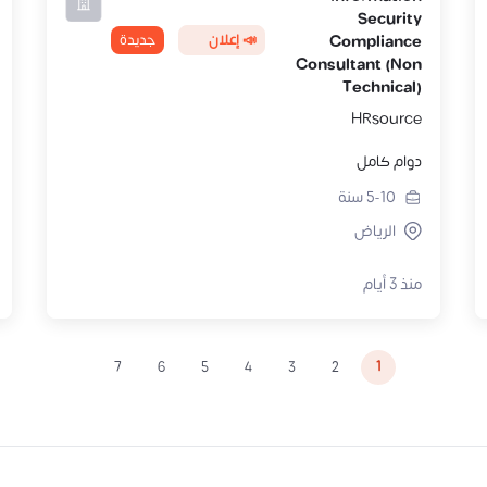
Security
📣 إعلان
جديدة
Compliance
Consultant (Non
Technical)
HRsource
دوام كامل
5-10
سنة
الرياض
منذ 3 أيام
1
7
6
5
4
3
2