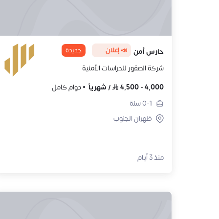
📣 إعلان
جديدة
حارس أمن
شركة الصقور للحراسات الأمنية
4,000
-
4,500
/
شهرياً
دوام كامل
0-1
سنة
ظهران الجنوب
منذ 3 أيام