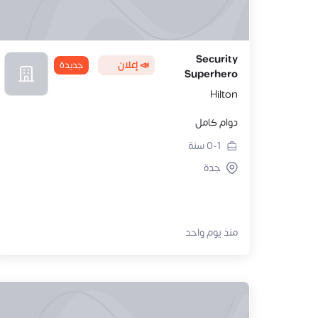
Security
📣 إعلان
جديدة
Superhero
Hilton
دوام كامل
0-1
سنة
جدة
منذ يوم واحد