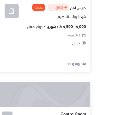
📣 إعلان
جديدة
حارس أمن
شركة وقت التنظيم
4,000
-
4,500
/
شهرياً
دوام كامل
0-1
سنة
نجران
منذ يوم واحد
Control Room