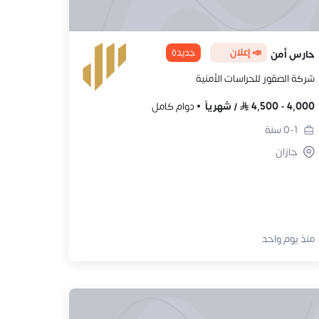
📣 إعلان
جديدة
حارس أمن
شركة الصقور للحراسات الأمنية
4,000
-
4,500
/
شهرياً
دوام كامل
0-1
سنة
جازان
منذ يوم واحد