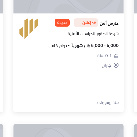
📣 إعلان
جديدة
حارس أمن
شركة الصقور للحراسات الأمنية
5,000
-
6,000
/
شهرياً
دوام كامل
0-1
سنة
جازان
منذ يوم واحد