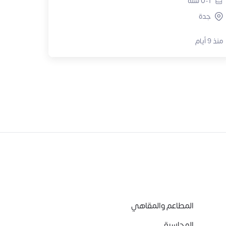
0-1
سنة
جدة
منذ 9 أيام
المطاعم والمقاهي
المحاسبة