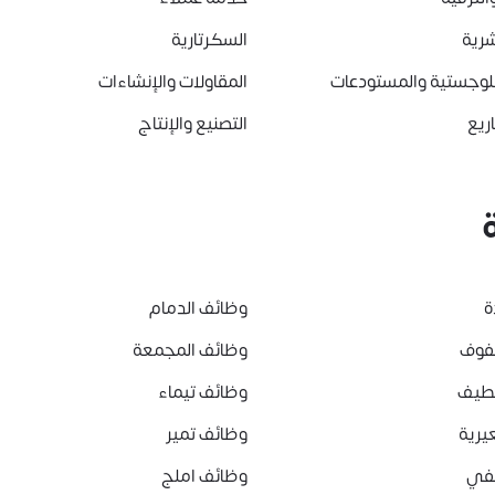
شرية
السكرتارية
للوجستية والمستودعات
المقاولات والإنشاءات
ريع
التصنيع والإنتاج
ة
وظائف الدمام
هفوف
وظائف المجمعة
قطيف
وظائف تيماء
يرية
وظائف تمير
لفي
وظائف املج