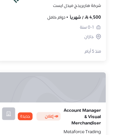
شركة هاربريدج ميدل ايست
4,500
/
شهرياً
دوام كامل
0-1
سنة
جازان
منذ 5 أيام
Account Manager
📣 إعلان
جديدة
& Visual
Merchandiser
Metaforce Trading