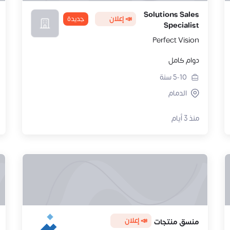
Solutions Sales
📣 إعلان
جديدة
Specialist
Perfect Vision
دوام كامل
5-10
سنة
الدمام
منذ 3 أيام
📣 إعلان
منسق منتجات