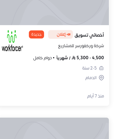
📣 إعلان
جديدة
أخصائي تسويق
شركة وركفورسر للمشاريع
4,500
-
5,300
/
شهرياً
دوام كامل
2-5
سنة
الدمام
منذ 7 أيام