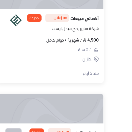
📣 إعلان
جديدة
أخصائي مبيعات
شركة هاربريدج ميدل ايست
4,500
/
شهرياً
دوام كامل
0-1
سنة
جازان
منذ 5 أيام