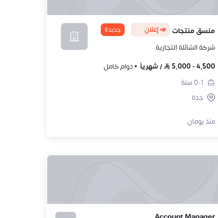
📣 إعلان
جديدة
منسق منتجات
شركة الشائلة التجارية
4,500
-
5,000
/
شهرياً
دوام كامل
0-1
سنة
جدة
منذ يومان
Account Manager