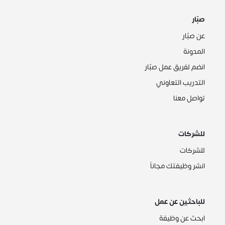
صبّار
عن صبّار
المدونة
انضم لفريق عمل صبّار
التدريب التعاوني
تواصل معنا
للشركات
للشركات
انشر وظيفتك مجاناً
للباحثين عن عمل
ابحث عن وظيفة