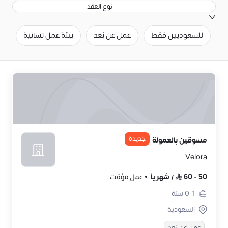
نوع العقد
للسعوديين فقط
عمل عن بُعد
بيئة عمل نسائية
ح
جديدة
مسوقين بالعمولة
Velora
50
-
60
/
شهرياً
عمل مؤقت
0-1
سنة
السعودية