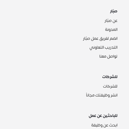
صبّار
عن صبّار
المدونة
انضم لفريق عمل صبّار
التدريب التعاوني
تواصل معنا
للشركات
للشركات
انشر وظيفتك مجاناً
للباحثين عن عمل
ابحث عن وظيفة