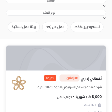
القسم
نوع العقد
للسعوديين فقط
عمل عن بُعد
بيئة عمل نسائية
ح
📣 إعلان
جديدة
أخصائي إداري
شركة محمد سالم السويدي للخدمات الصناعيه
5,000
/
شهرياً
دوام كامل
0-1
سنة