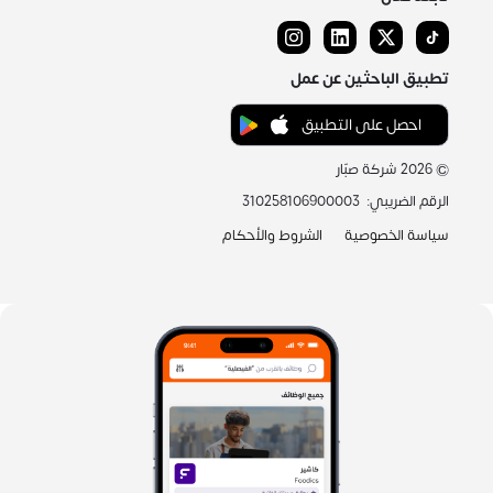
تطبيق الباحثين عن عمل
احصل على التطبيق
©
2026
شركة صبّار
الرقم الضريبي
:
310258106900003
سياسة الخصوصية
الشروط والأحكام