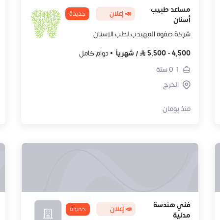
مساعد طبيب
📣 إعلان
جديدة
أسنان
شركة صفوة المهيدب لطب الاسنان
4,500
-
5,500
/
شهرياً
دوام كامل
0-1
سنة
الخرج
منذ يومان
فني هندسة
📣 إعلان
جديدة
مدنية