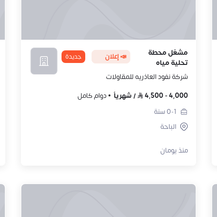
مشغل محطة
📣 إعلان
جديدة
تحلية مياه
شركة نفود العاذريه للمقاولات
4,000
-
4,500
/
شهرياً
دوام كامل
0-1
سنة
الباحة
منذ يومان