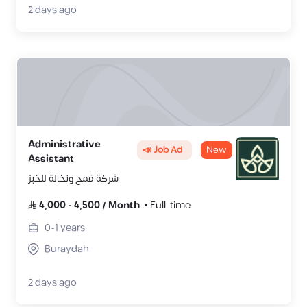
2 days ago
Administrative
📣 Job Ad
New
Assistant
شركة قمح ونخالة للخبز
4,000
-
4,500
/
Month
Full-time
0-1
years
Buraydah
2 days ago