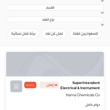
القسم
نوع العقد
للسعوديين فقط
عمل عن بُعد
بيئة عمل نسائية
ح
Superintendent
📣 إعلان
جديدة
Electrical & Instrument
Nama Chemicals Co.
دوام كامل