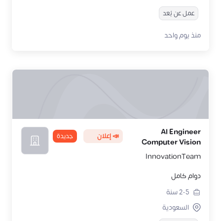
عمل عن بُعد
منذ يوم واحد
AI Engineer
📣 إعلان
جديدة
Computer Vision
InnovationTeam
دوام كامل
2-5
سنة
السعودية